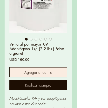
Venta al por mayor K-9
Adaptógeno 1kg (2.2 lbs.) Polvo
a granel
Precio
USD 160.00
Agregar al carrito
Realizar compra
MycoFórmulas K-9 y Los adaptógenos
equinos están diseñados