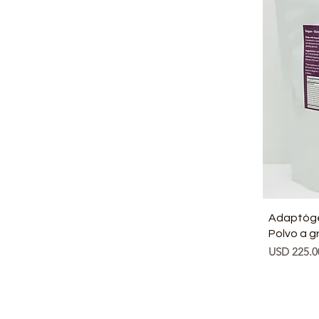
Adaptógen
Polvo a g
Precio
USD 225.0