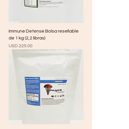
Immune Defense Bolsa resellable
de 1 kg (2,2 libras)
Precio
USD 225.00