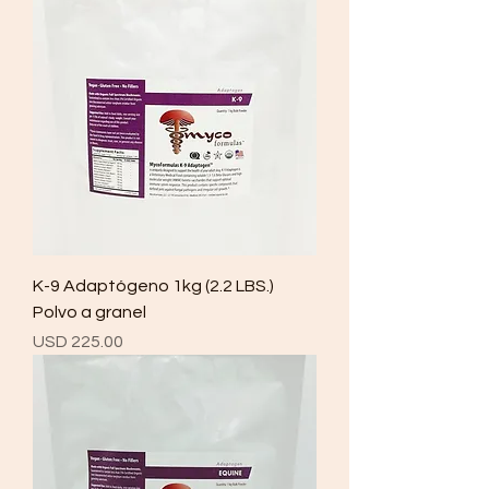
K-9 Adaptógeno 1kg (2.2 LBS.)
Polvo a granel
Precio
USD 225.00