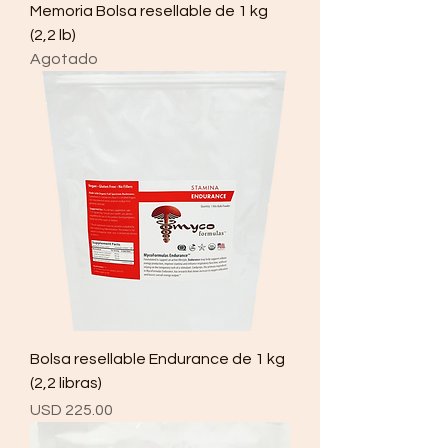
Memoria Bolsa resellable de 1 kg
(2,2 lb)
Agotado
Bolsa resellable Endurance de 1 kg
(2,2 libras)
Precio
USD 225.00